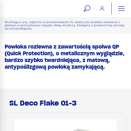
open
ope
search
mai
ation
Mostkująca rysy, odporna na promieniowanie UV, elastyczna powłoka wylewana z
płatkami w kontrastowym zasypie i lekką strukturą. Dostępna z powierzchnią matową
lub antypoślizgową.
form
navi
Powłoka rozlewna z zawartością spoiwa QP
(Quick Protection), o metalicznym wyglądzie,
bardzo szybko twardniejąca, z matową,
antypoślizgową powłoką zamykającą.
SL Deco Flake 01-3