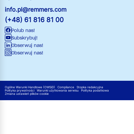
info.pl@remmers.com
(+48) 61 816 81 00
Polub nas!
Subskrybuj!
Obserwuj nas!
Obserwuj nas!
Ogólne Warunki Handlowe (OWSiD)
Compliance
Stopka redakcyjna
Polityka prywatności
Warunki użytkowania serwisu
Polityka podatkowa
Zmiana ustawień plików cookie