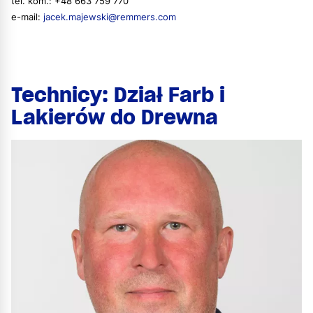
tel. kom.: +48 663 759 770
e-mail:
jacek.majewski@remmers.com
Technicy: Dział Farb i
Lakierów do Drewna