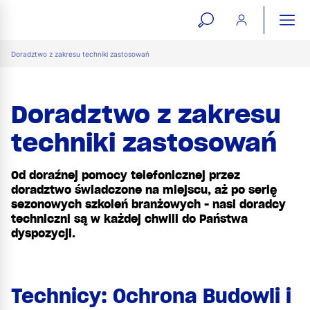
open
ope
search
mai
ation
Doradztwo z zakresu techniki zastosowań
form
navi
Doradztwo z zakresu
techniki zastosowań
Od doraźnej pomocy telefonicznej przez
doradztwo świadczone na miejscu, aż po serię
sezonowych szkoleń branżowych - nasi doradcy
techniczni są w każdej chwili do Państwa
dyspozycji.
Technicy: Ochrona Budowli i