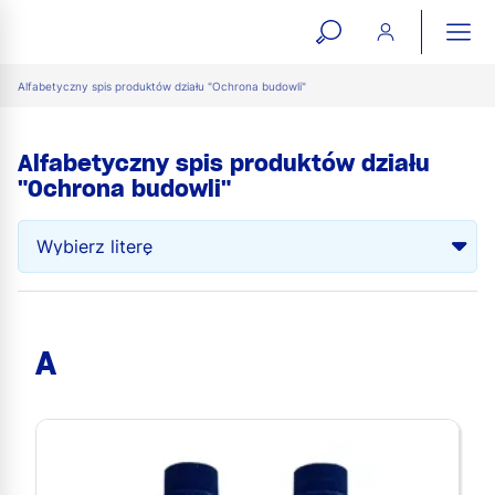
open
ope
search
mai
ation
Alfabetyczny spis produktów działu "Ochrona budowli"
form
navi
Alfabetyczny spis produktów działu
"Ochrona budowli"
A