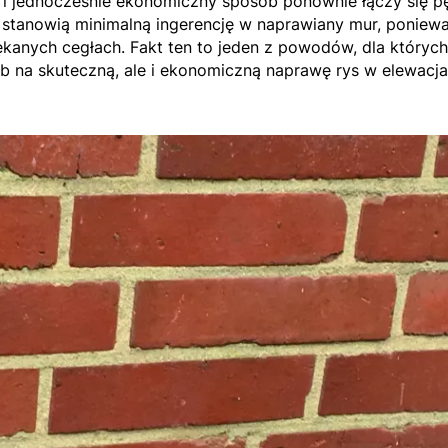
i jednocześnie ekonomiczny sposób ponownie łączy się pę
 stanowią minimalną ingerencję w naprawiany mur, poniew
nych cegłach. Fakt ten to jeden z powodów, dla których 
 na skuteczną, ale i ekonomiczną naprawę rys w elewacja