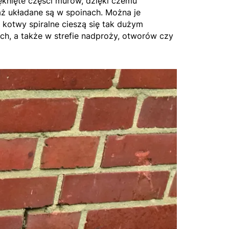
knięte części murów, dzięki czemu
aż układane są w spoinach. Można je
kotwy spiralne cieszą się tak dużym
ch, a także w strefie nadproży, otworów czy