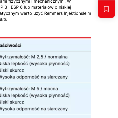
iami fizycznymi i mechanicznymi. W
 3 i BSP 6 lub materiałów o niskiej
atycznym warto użyć Remmers Injektionsleim
uktu