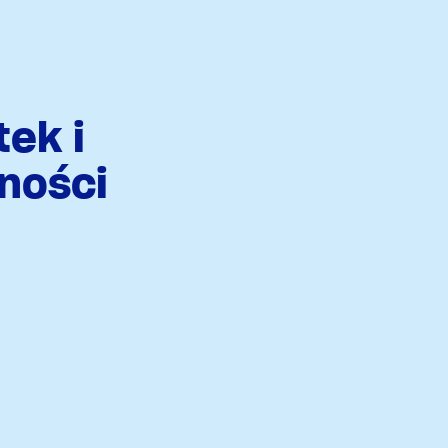
ek i
ności