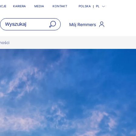
NCJE
KARIERA
MEDIA
KONTAKT
POLSKA
PL
Mój Remmers
open
main
ności
navigatio