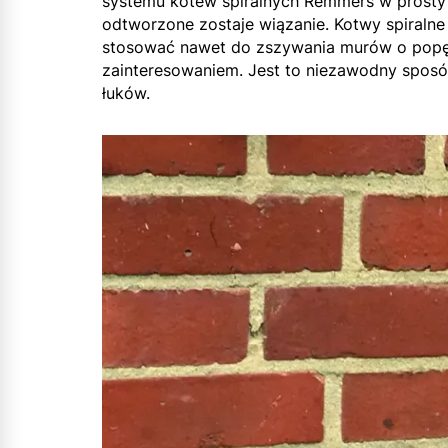
systemu kotew spiralnych Remmers w prosty 
odtworzone zostaje wiązanie. Kotwy spiralne
stosować nawet do zszywania murów o popęka
zainteresowaniem. Jest to niezawodny sposób
łuków.