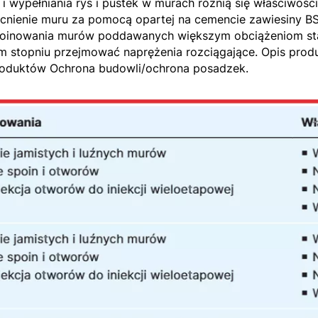
i wypełniania rys i pustek w murach różnią się właściwośc
ocnienie muru za pomocą opartej na cemencie zawiesiny BSP
o spoinowania murów poddawanych większym obciążeniom st
 stopniu przejmować naprężenia rozciągające. Opis prod
roduktów Ochrona budowli/ochrona posadzek.