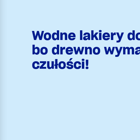
Wodne lakiery d
bo drewno wym
czułości!