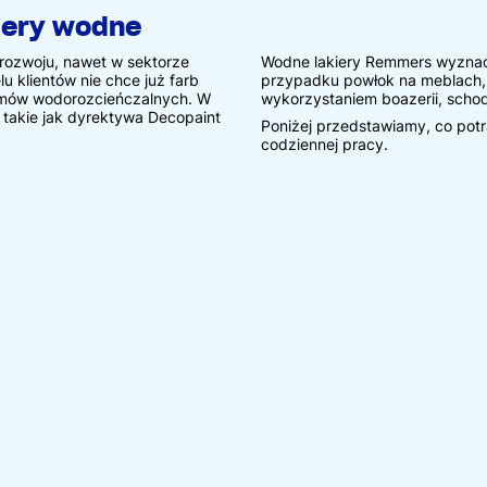
kiery wodne
 rozwoju, nawet w sektorze
Wodne lakiery Remmers wyznacza
u klientów nie chce już farb
przypadku powłok na meblach,
emów wodorozcieńczalnych. W
wykorzystaniem boazerii, schod
y takie jak dyrektywa Decopaint
Poniżej przedstawiamy, co potr
codziennej pracy.