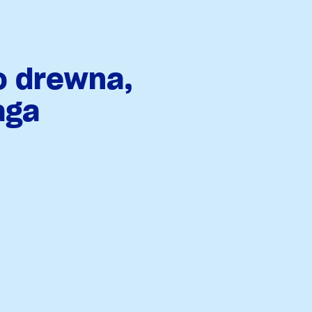
o drewna,
aga