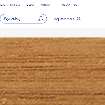
NCJE
KARIERA
MEDIA
KONTAKT
POLSKA
PL
Mój Remmers
open
main
navigatio