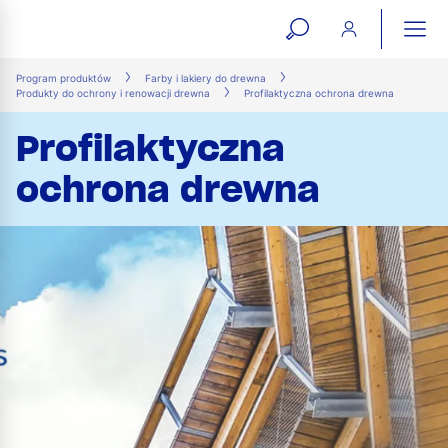
open
ope
search
mai
ation
Program produktów
Farby i lakiery do drewna
Produkty do ochrony i renowacji drewna
Profilaktyczna ochrona drewna
form
navi
Profilaktyczna
ochrona drewna