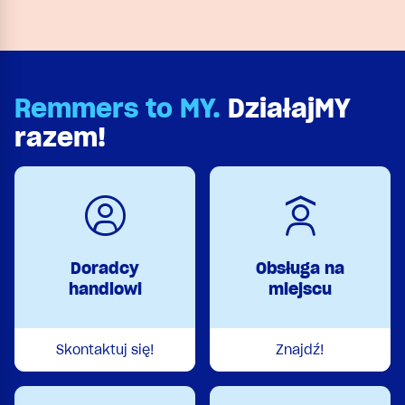
siniznie, zgniliznie i owadom.
Remmers to MY.
DziałajMY
razem!
Doradcy
Obsługa na
handlowi
miejscu
Skontaktuj się!
Znajdź!