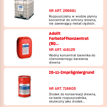
NR ART. 256661
Rozpuszczalny w wodzie płynny
koncentrat do ochrony drewna,
nie zawierający metali ciężkich.
Adolit
Farbstoffkonzentrat
(BQ…
NR ART. 416125
Wodny koncentrat barwnika do
równomiernego barwienia
drewna
IG-11-Imprägniergrund
NR ART. 716605
Środek do konserwacji drewna,
na bazie rozpuszczalnika,
skuteczny jako środek
zapobiegawczy przeciwko