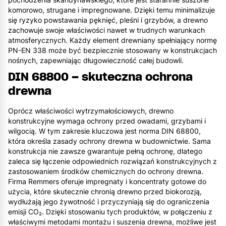
komorowo, strugane i impregnowane. Dzięki temu minimalizuje
się ryzyko powstawania pęknięć, pleśni i grzybów, a drewno
zachowuje swoje właściwości nawet w trudnych warunkach
atmosferycznych. Każdy element drewniany spełniający normę
PN-EN 338 może być bezpiecznie stosowany w konstrukcjach
nośnych, zapewniając długowieczność całej budowli.
DIN 68800 – skuteczna ochrona
drewna
Oprócz właściwości wytrzymałościowych, drewno
konstrukcyjne wymaga ochrony przed owadami, grzybami i
wilgocią. W tym zakresie kluczowa jest norma DIN 68800,
która określa zasady ochrony drewna w budownictwie. Sama
konstrukcja nie zawsze gwarantuje pełną ochronę, dlatego
zaleca się łączenie odpowiednich rozwiązań konstrukcyjnych z
zastosowaniem środków chemicznych do ochrony drewna.
Firma Remmers oferuje impregnaty i koncentraty gotowe do
użycia, które skutecznie chronią drewno przed biokorozją,
wydłużają jego żywotność i przyczyniają się do ograniczenia
emisji CO₂. Dzięki stosowaniu tych produktów, w połączeniu z
właściwymi metodami montażu i suszenia drewna, możliwe jest