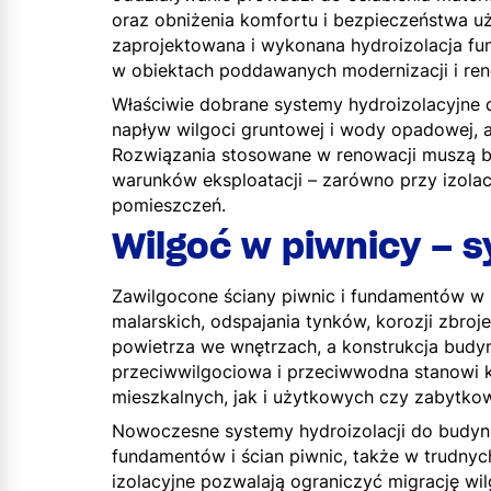
oraz obniżenia komfortu i bezpieczeństwa uży
zaprojektowana i wykonana hydroizolacja fu
w obiektach poddawanych modernizacji i ren
Właściwie dobrane systemy hydroizolacyjne 
napływ wilgoci gruntowej i wody opadowej, 
Rozwiązania stosowane w renowacji muszą b
warunków eksploatacji – zarówno przy izola
pomieszczeń.
Wilgoć w piwnicy – s
Zawilgocone ściany piwnic i fundamentów w
malarskich, odspajania tynków, korozji zbroj
powietrza we wnętrzach, a konstrukcja budyn
przeciwwilgociowa i przeciwwodna stanowi 
mieszkalnych, jak i użytkowych czy zabytko
Nowoczesne systemy hydroizolacji do budynk
fundamentów i ścian piwnic, także w trudn
izolacyjne pozwalają ograniczyć migrację wi