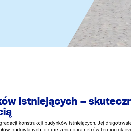
ków istniejących – skutecz
cią
radacji konstrukcji budynków istniejących. Jej długotrwał
iałów budowlanych, pogorszenia parametrów termoizolacy