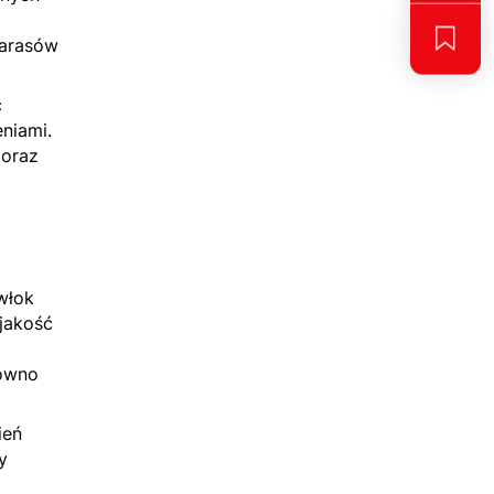
tarasów
ć
niami.
 oraz
włok
 jakość
równo
ień
y