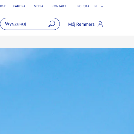
NCJE
KARIERA
MEDIA
KONTAKT
POLSKA
PL
Mój Remmers
open
main
navigatio