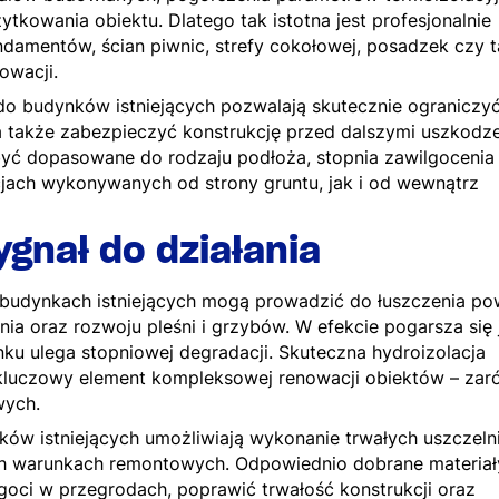
tkowania obiektu. Dlatego tak istotna jest profesjonalnie
ndamentów, ścian piwnic, strefy cokołowej, posadzek czy 
owacji.
do budynków istniejących pozwalają skutecznie ograniczy
a także zabezpieczyć konstrukcję przed dalszymi uszkodze
yć dopasowane do rodzaju podłoża, stopnia zawilgocenia
cjach wykonywanych od strony gruntu, jak i od wewnątrz
ygnał do działania
 budynkach istniejących mogą prowadzić do łuszczenia po
enia oraz rozwoju pleśni i grzybów. W efekcie pogarsza się
ku ulega stopniowej degradacji. Skuteczna hydroizolacja
kluczowy element kompleksowej renowacji obiektów – za
wych.
ów istniejących umożliwiają wykonanie trwałych uszczeln
ych warunkach remontowych. Odpowiednio dobrane materiał
lgoci w przegrodach, poprawić trwałość konstrukcji oraz