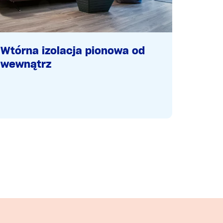
Wtórna izolacja pionowa od
wewnątrz
Specj
zakre