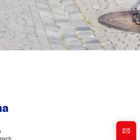
na
e
jnych