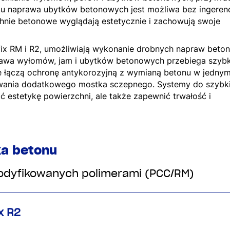
mu naprawa ubytków betonowych jest możliwa bez ingerenc
chnie betonowe wyglądają estetycznie i zachowują swoje
ix RM i R2, umożliwiają wykonanie drobnych napraw beto
prawa wyłomów, jam i ubytków betonowych przebiega szyb
te łączą ochronę antykorozyjną z wymianą betonu w jedny
sowania dodatkowego mostka sczepnego. Systemy do szybk
ć estetykę powierzchni, ale także zapewnić trwałość i
ka betonu
odyfikowanych polimerami (PCC/RM)
x R2