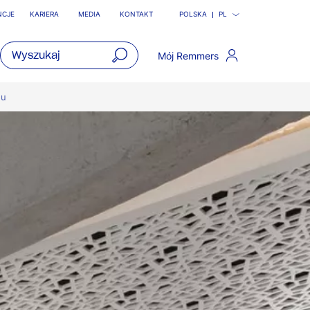
NCJE
KARIERA
MEDIA
KONTAKT
POLSKA
PL
Mój Remmers
open
main
nu
navigatio