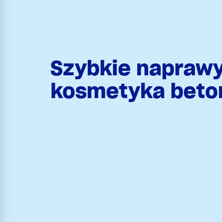
Szybkie naprawy
kosmetyka beto