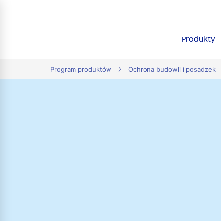
tion
Produkty
Program produktów
Ochrona budowli i posadzek