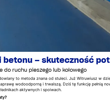
i betonu – skuteczność po
e do ruchu pieszego lub kołowego
dowlany to metoda znana od stuleci. Już Witruwiusz w dzie
zaprawę wodoodporną i trwalszą. Dziś tę funkcję pełnią n
kładnikach aktywnych i spoiwach.
aty?