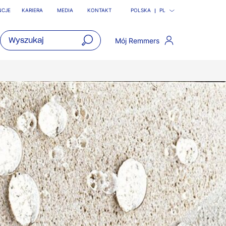
NCJE
KARIERA
MEDIA
KONTAKT
POLSKA
PL
Mój Remmers
open
main
navigatio