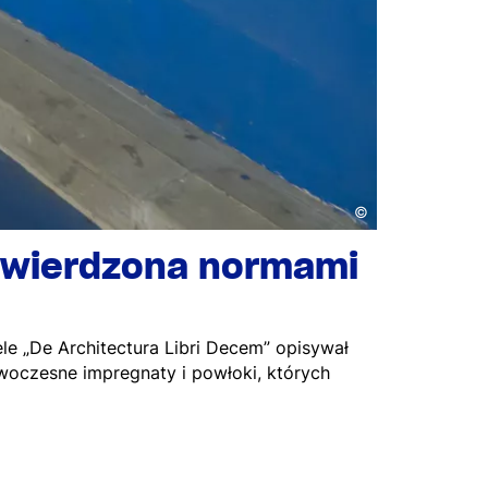
©
twierdzona normami
le „De Architectura Libri Decem” opisywał
owoczesne impregnaty i powłoki, których