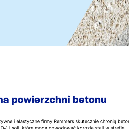
na powierzchni betonu
tywne i elastyczne firmy Remmers skutecznie chronią beto
₂) i soli, które mogą powodować korozję stali w strefie