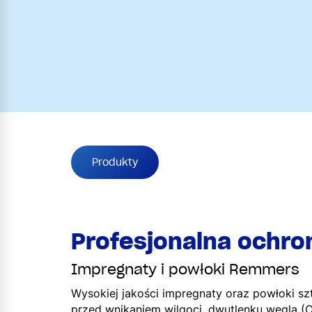
Produkty
Profesjonalna ochro
Impregnaty i powłoki Remmers
Wysokiej jakości impregnaty oraz powłoki sz
przed wnikaniem wilgoci, dwutlenku węgla (CO