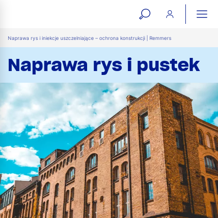
open
ope
search
mai
ation
Naprawa rys i iniekcje uszczelniające – ochrona konstrukcji | Remmers
form
navi
Naprawa rys i pustek