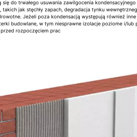
ą się do trwałego usuwania zawilgocenia kondensacyjnego
 takich jak stęchły zapach, degradacja tynku wewnętrznego
drowotne. Jeżeli poza kondensacją występują również inne
sterki budowlane, w tym niesprawne izolacje poziome i/lu
przed rozpoczęciem prac