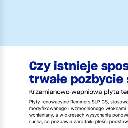
Czy istnieje spo
trwałe pozbycie 
Krzemianowo‑wapniowa płyta ter
Płyty renowacyjne Remmers SLP CS, stosowan
modyfikowanego i wzmocnionego włóknami ce
wchłaniany, a w okresach wysychania ponow
sucha, co pozbawia zarodniki pleśni podsta