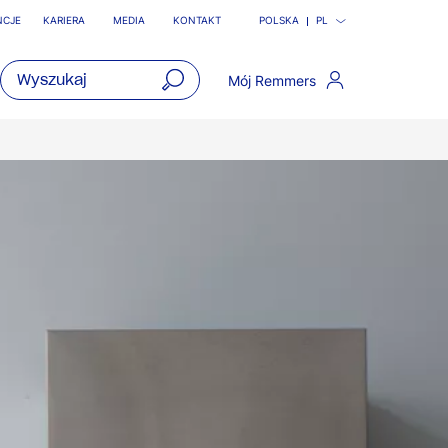
NCJE
KARIERA
MEDIA
KONTAKT
POLSKA
PL
Mój Remmers
open
main
navigatio