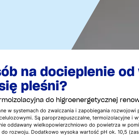
sób na docieplenie od
się pleśni?
moizolacyjna do higroenergetycznej reno
e w systemach do zwalczania i zapobiegania rozwojowi p
lulozowymi. Są paroprzepuszczalne, termoizolacyjne i wy
nie oddawany wielkopowierzchniowo do powietrza w pomie
w do rozwoju. Dodatkowo wysoka wartość pH ok. 10,5 (zasa