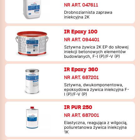
NR ART. 047611
Drobnoziarnista zaprawa
iniekcyjna 2K
IR Epoxy 100
NR ART. 094401
Sztywna żywica 2K EP do siłowej
iniekcji betonowych elementów
budowlanych, F-I (P)/F-V (P)
IR Epoxy 360
NR ART. 687201
Sztywna, dwukomponentowa,
epoksydowa żywica iniekcyjna F-
I (P)/F-V (P)
IR PUR 250
NR ART. 687001
Elastyczna, reagująca z wilgocią,
poliuretanowa żywica iniekcyjna
1K