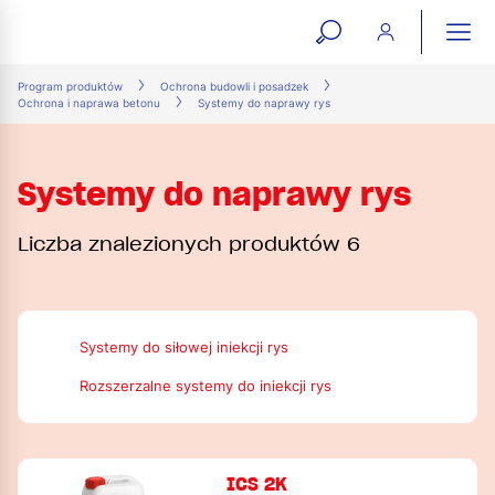
open
ope
search
mai
ation
Program produktów
Ochrona budowli i posadzek
Ochrona i naprawa betonu
Systemy do naprawy rys
form
navi
Systemy do naprawy rys
Liczba znalezionych produktów 6
Systemy do siłowej iniekcji rys
Rozszerzalne systemy do iniekcji rys
ICS 2K