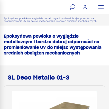
open
ope
search
mai
ation
Epoksydowa powłoka o wyglądzie metalicznym i bardzo dobrej odporności na
promieniowanie UV do miejsc występowania średnich obciążeń mechanicznych
form
navi
Epoksydowa powłoka o wyglądzie
metalicznym i bardzo dobrej odporności na
promieniowanie UV do miejsc występowania
średnich obciążeń mechanicznych
SL Deco Metalic 01-3