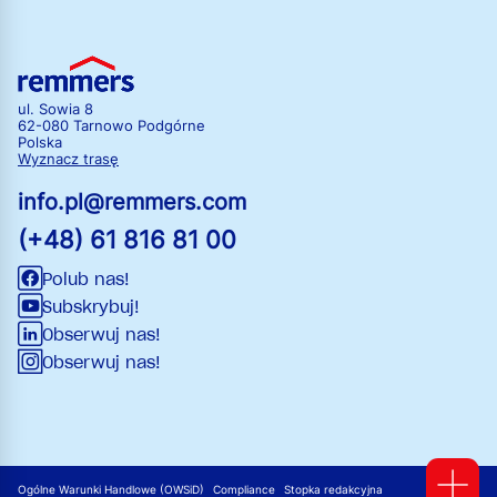
ul. Sowia 8
62-080 Tarnowo Podgórne
Polska
Wyznacz trasę
info.pl@remmers.com
(+48) 61 816 81 00
Polub nas!
Subskrybuj!
Obserwuj nas!
Obserwuj nas!
Ogólne Warunki Handlowe (OWSiD)
Compliance
Stopka redakcyjna