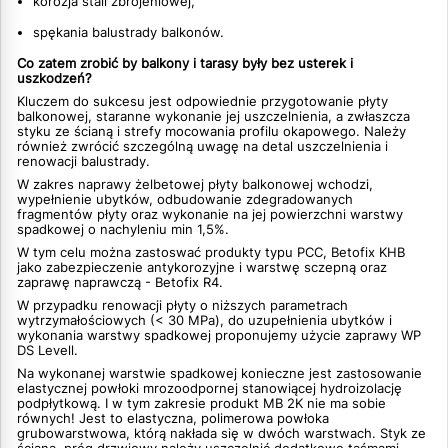
korozja stali zbrojeniowej,
spękania balustrady balkonów.
Co zatem zrobić by balkony i tarasy były bez usterek i
uszkodzeń?
Kluczem do sukcesu jest odpowiednie przygotowanie płyty
balkonowej, staranne wykonanie jej uszczelnienia, a zwłaszcza
styku ze ścianą i strefy mocowania profilu okapowego. Należy
również zwrócić szczególną uwagę na detal uszczelnienia i
renowacji balustrady.
W zakres naprawy żelbetowej płyty balkonowej wchodzi,
wypełnienie ubytków, odbudowanie zdegradowanych
fragmentów płyty oraz wykonanie na jej powierzchni warstwy
spadkowej o nachyleniu min 1,5%.
W tym celu można zastoswać produkty typu PCC, Betofix KHB
jako zabezpieczenie antykorozyjne i warstwę sczepną oraz
zaprawę naprawczą - Betofix R4.
W przypadku renowacji płyty o niższych parametrach
wytrzymałościowych (< 30 MPa), do uzupełnienia ubytków i
wykonania warstwy spadkowej proponujemy użycie zaprawy WP
DS Levell.
Na wykonanej warstwie spadkowej konieczne jest zastosowanie
elastycznej powłoki mrozoodpornej stanowiącej hydroizolację
podpłytkową. I w tym zakresie produkt MB 2K nie ma sobie
równych! Jest to elastyczna, polimerowa powłoka
grubowarstwowa, którą nakłada się w dwóch warstwach. Styk ze