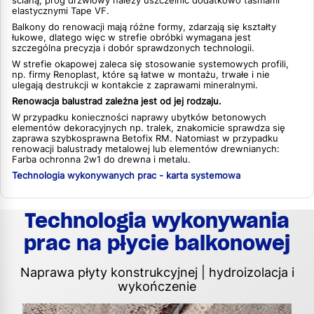
ścianą, próg drzwiowy należy uszczelnić dodatkowo taśmami
elastycznymi Tape VF.
Balkony do renowacji mają różne formy, zdarzają się kształty
łukowe, dlatego więc w strefie obróbki wymagana jest
szczególna precyzja i dobór sprawdzonych technologii.
W strefie okapowej zaleca się stosowanie systemowych profili,
np. firmy Renoplast, które są łatwe w montażu, trwałe i nie
ulegają destrukcji w kontakcie z zaprawami mineralnymi.
Renowacja balustrad zależna jest od jej rodzaju.
W przypadku konieczności naprawy ubytków betonowych
elementów dekoracyjnych np. tralek, znakomicie sprawdza się
zaprawa szybkosprawna Betofix RM. Natomiast w przypadku
renowacji balustrady metalowej lub elementów drewnianych:
Farba ochronna 2w1 do drewna i metalu.
Technologia wykonywanych prac - karta systemowa
Technologia wykonywania
prac na płycie balkonowej
Naprawa płyty konstrukcyjnej | hydroizolacja i
wykończenie