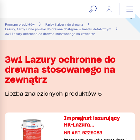
NOWOŚĆ
NOWOŚĆ
open
ope
search
mai
ation
Program produktów
Farby i lakiery do drewna
Lazury, farby i inne powłoki do drewna dostępne w handlu detalicznym
form
navi
3w1 Lazury ochronne do drewna stosowanego na zewnątrz
3w1 Lazury ochronne do
drewna stosowanego na
zewnątrz
Liczba znalezionych produktów 5
Impregnat lazurujący
HK-Lazura…
NR ART. 5225083