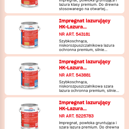
Impregnat, powłoka gruntująca i
lazura klasy premium. Do drewna
stosowanego na otwartej
przestrzeni
Impregnat lazurujący
HK-Lazura…
NR ART. 543181
Szybkoschnąca,
niskorozpuszczalnikowa lazura
ochronna premium, silnie
chroniąca przed wilgocią, do
drewna stosowanego na
Impregnat lazurujący
zewnątrz
HK-Lazura…
NR ART. 543881
Szybkoschnąca,
niskorozpuszczalnikowa szara
lazura ochronna premium, silnie
chroniąca przed wilgocią, do
drewna stosowanego na
Impregnat lazurujący
zewnątrz
HK-Lazura…
NR ART. 5225783
Impregnat, powłoka gruntująca i
szara lazura premium. Do drewna