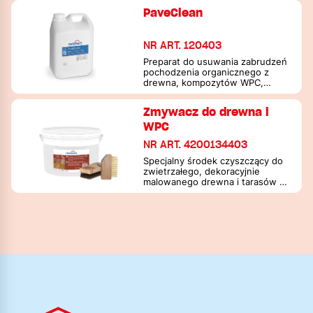
PaveClean
NR ART. 120403
Preparat do usuwania zabrudzeń
pochodzenia organicznego z
drewna, kompozytów WPC,
powierzchni kamiennych, cegieł
oraz ścian.
Zmywacz do drewna i
WPC
NR ART. 4200134403
Specjalny środek czyszczący do
zwietrzałego, dekoracyjnie
malowanego drewna i tarasów z
WPC na zewnątrz budynków