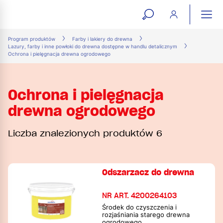
open
ope
search
mai
ation
Program produktów
Farby i lakiery do drewna
Lazury, farby i inne powłoki do drewna dostępne w handlu detalicznym
form
navi
Ochrona i pielęgnacja drewna ogrodowego
Ochrona i pielęgnacja
drewna ogrodowego
Liczba znalezionych produktów 6
Odszarzacz do drewna
NR ART. 4200264103
Środek do czyszczenia i
rozjaśniania starego drewna
ogrodowego