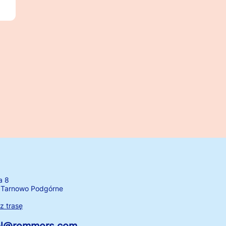
a 8
 Tarnowo Podgórne
 trasę
.pl@remmers.com