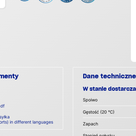
umenty
Dane techniczne
W stanie dostarcz
Spoiwo
df
Gęstość (20 °C)
syłka
orts) in different languages
Zapach
Stopień połysku