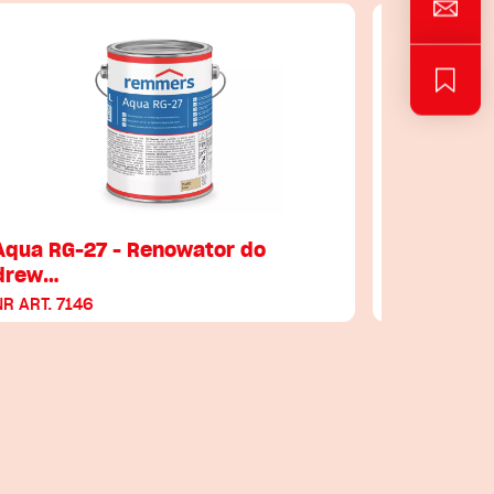
Aqua RG-27 - Renowator do
Aqua HSL
drew…
Holzschu
NR ART. 7146
NR ART. 705