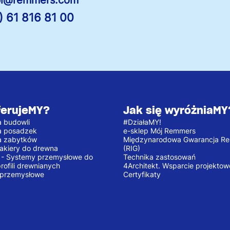
) 61 816 81 00
ferujeMY?
Jak się wyróżniaMY
 budowli
#DziałaMY!
a posadzek
e-sklep Mój Remmers
a zabytków
Międzynarodowa Gwarancja R
 lakiery do drewna
(RIG)
e - Systemy przemysłowe do
Technika zastosowań
profili drewnianych
4Architekt. Wsparcie projektow
 przemysłowe
Certyfikaty