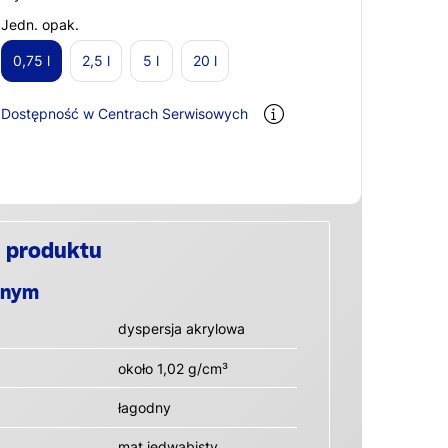
Jedn. opak.
0,75 l
2,5 l
5 l
20 l
Dostępność w Centrach Serwisowych
 produktu
anym
dyspersja akrylowa
około 1,02 g/cm³
łagodny
mat jedwabisty