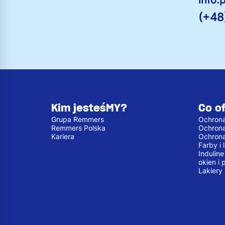
(+48
Kim jesteśMY?
Co o
Grupa Remmers
Ochrona
Remmers Polska
Ochron
Kariera
Ochron
Farby i
Indulin
okien i 
Lakiery