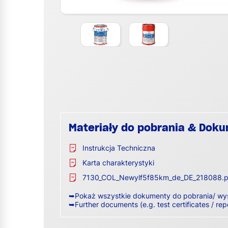
Materiały do pobrania & Dok
Instrukcja Techniczna
Karta charakterystyki
7130_COL_Newylf5f85km_de_DE_218088.p
➥Pokaż wszystkie dokumenty do pobrania/ wy
➥Further documents (e.g. test certificates / rep