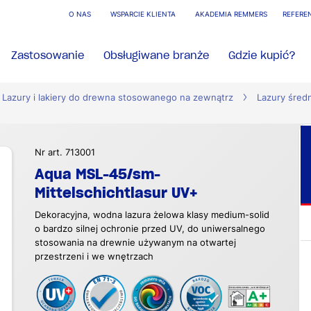
O NAS
WSPARCIE KLIENTA
AKADEMIA REMMERS
REFERE
Zastosowanie
Obsługiwane branże
Gdzie kupić?
Lazury i lakiery do drewna stosowanego na zewnątrz
Lazury śre
Nr art. 713001
Aqua MSL-45/sm-
Mittelschichtlasur UV+
Dekoracyjna, wodna lazura żelowa klasy medium-solid
o bardzo silnej ochronie przed UV, do uniwersalnego
stosowania na drewnie używanym na otwartej
przestrzeni i we wnętrzach