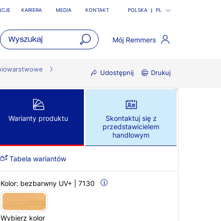
NCJE
KARIERA
MEDIA
KONTAKT
POLSKA
PL
Mój Remmers
open
main
dniowarstwowe
Udostępnij
Drukuj
navigatio
Warianty produktu
Skontaktuj się z
przedstawicielem
handlowym
Tabela wariantów
Kolor:
bezbarwny UV+ | 7130
Wybierz kolor