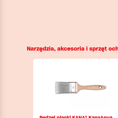
Narzędzia, akcesoria i sprzęt oc
Pędzel płaski KANA® KanaAqua