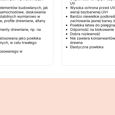
UV
elementów budowlanych, jak
Wysoka ochrona przed UV 
ty samochodowe, deskowania
wersji bezbarwnej UV+
stabilnych wymiarowo w
Bardzo niewielkie podkreśl
e, profile drewniane, altany
zachowania jasnej barwy
Powłoka łatwa do pielęgnac
enty drewniane, np. na
Odporność na blokowanie 
Dobra rozlewność
stosowana jako powłoka
Nie zawiera konserwantów
ych, w celu trwałego
drewna
Elastyczna powłoka
tosowanego w