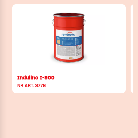
Induline I-900
NR ART. 3776
N