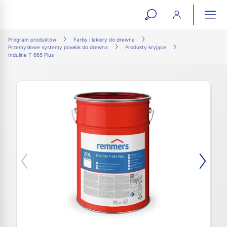
open
ope
search
mai
ation
Program produktów
Farby i lakiery do drewna
Przemysłowe systemy powłok do drewna
Produkty kryjące
form
navi
Induline T-665 Plus