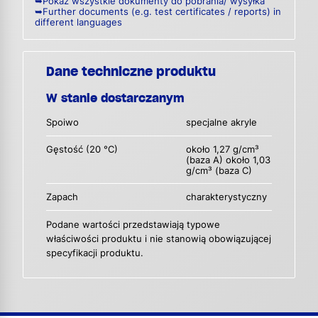
➥Pokaż wszystkie dokumenty do pobrania/ wysyłka
➥Further documents (e.g. test certificates / reports) in
different languages
Dane techniczne produktu
W stanie dostarczanym
Spoiwo
specjalne akryle
Gęstość (20 °C)
około 1,27 g/cm³
(baza A) około 1,03
g/cm³ (baza C)
Zapach
charakterystyczny
Podane wartości przedstawiają typowe
właściwości produktu i nie stanowią obowiązującej
specyfikacji produktu.