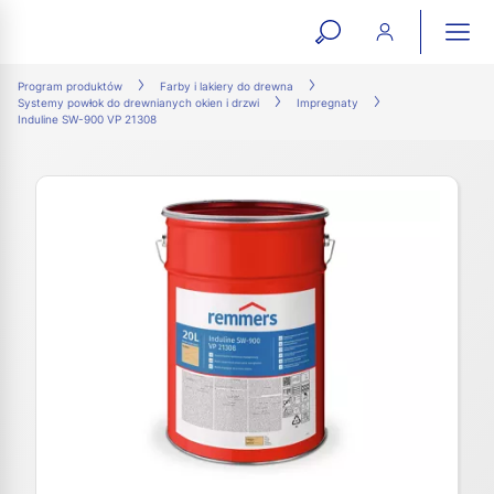
open
ope
search
mai
ation
Program produktów
Farby i lakiery do drewna
Systemy powłok do drewnianych okien i drzwi
Impregnaty
form
navi
Induline SW-900 VP 21308