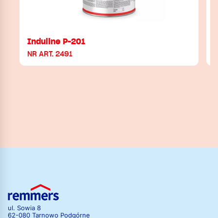
Induline P-201
NR ART. 2491
N
ul. Sowia 8
62-080 Tarnowo Podgórne