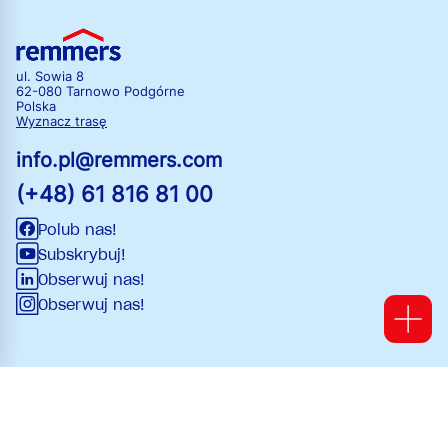
ul. Sowia 8
62-080 Tarnowo Podgórne
Polska
Wyznacz trasę
info.pl@remmers.com
(+48) 61 816 81 00
Polub nas!
Subskrybuj!
Obserwuj nas!
Obserwuj nas!
Ogólne Warunki Handlowe (OWSiD)
Compliance
Stopka redakcyjna
Polityka prywatności
Warunki użytkowania serwisu
Polityka podatkowa
Zmiana ustawień plików cookie