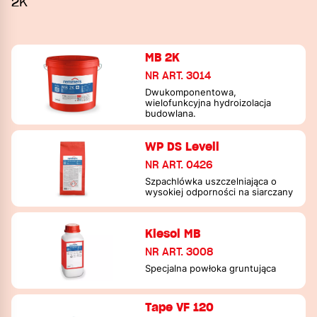
2K
MB 2K
NR ART. 3014
Dwukomponentowa,
wielofunkcyjna hydroizolacja
budowlana.
WP DS Levell
NR ART. 0426
Szpachlówka uszczelniająca o
wysokiej odporności na siarczany
Kiesol MB
NR ART. 3008
Specjalna powłoka gruntująca
Tape VF 120