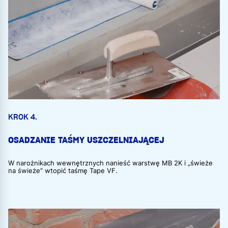
KROK 4.
OSADZANIE TAŚMY USZCZELNIAJĄCEJ
W narożnikach wewnętrznych nanieść warstwę MB 2K i „świeże
na świeże” wtopić taśmę Tape VF.