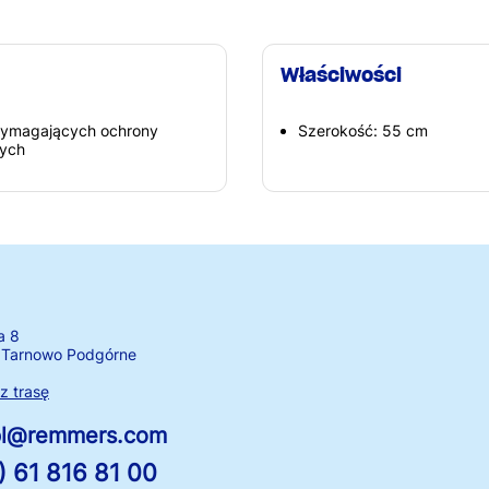
Właściwości
wymagających ochrony
Szerokość: 55 cm
nych
a 8
 Tarnowo Podgórne
 trasę
.pl@remmers.com
) 61 816 81 00