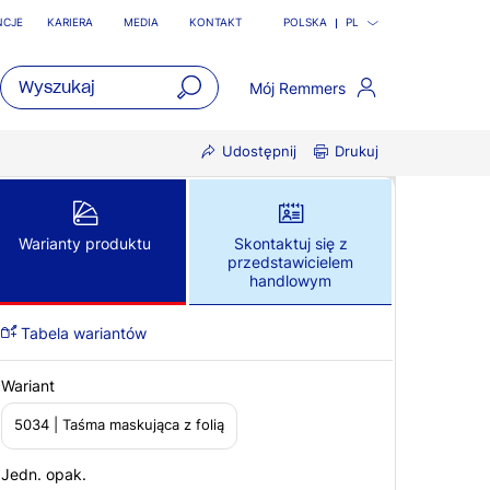
NCJE
KARIERA
MEDIA
KONTAKT
POLSKA
PL
Mój Remmers
open
Udostępnij
Drukuj
main
navigatio
Warianty produktu
Skontaktuj się z
przedstawicielem
handlowym
Tabela wariantów
Wariant
5034 | Taśma maskująca z folią
Jedn. opak.