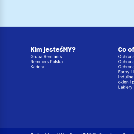
Kim jesteśMY?
Co o
Grupa Remmers
Ochrona
Remmers Polska
Ochron
Kariera
Ochron
Farby i
Indulin
okien i 
Lakiery