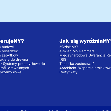
ferujeMY?
Jak się wyróżniaMY
 budowli
#DziałaMY!
a posadzek
e-sklep Mój Remmers
a zabytków
Międzynarodowa Gwarancja R
 lakiery do drewna
(RIG)
e - Systemy przemysłowe do
Technika zastosowań
profili drewnianych
4Architekt. Wsparcie projektow
 przemysłowe
Certyfikaty