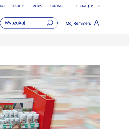
NCJE
KARIERA
MEDIA
KONTAKT
POLSKA
PL
Mój Remmers
open
main
navigatio