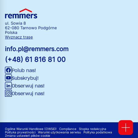
ul. Sowia 8
62-080 Tarnowo Podgórne
Polska
Wyznacz trasę
info.pl@remmers.com
(+48) 61 816 81 00
Polub nas!
Subskrybuj!
Obserwuj nas!
Obserwuj nas!
Ogólne Warunki Handlowe (OWSiD)
Compliance
Stopka redakcyjna
Polityka prywatności
Warunki użytkowania serwisu
Polityka podatkowa
Zmiana ustawień plików cookie