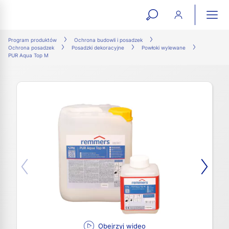
open
ope
search
mai
ation
Program produktów
Ochrona budowli i posadzek
Ochrona posadzek
Posadzki dekoracyjne
Powłoki wylewane
form
navi
PUR Aqua ​Top M
Obejrzyj wideo