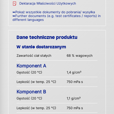
Deklaracja Właściwości Użytkowych
➥Pokaż wszystkie dokumenty do pobrania/ wysyłka
➥Further documents (e.g. test certificates / reports) in
different languages
Dane techniczne produktu
W stanie dostarczanym
Zawartość ciał stałych
68 % wagowych
Komponent A
Gęstość (20 °C)
1,4 g/cm³
Lepkość (w temp. 25 °C)
750 mPa s
Komponent B
Gęstość (20 °C)
1,1 g/cm³
Lepkość (w temp. 25 °C)
750 mPa s