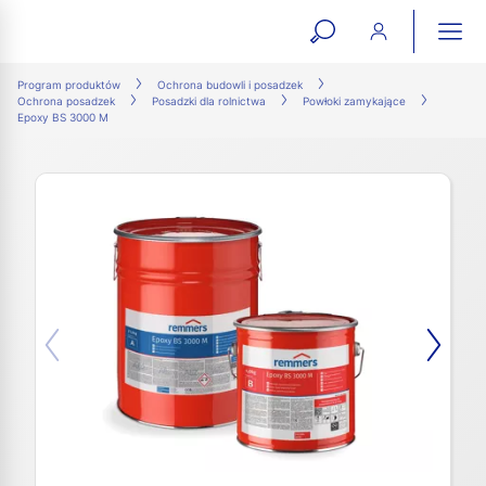
open
ope
search
mai
ation
Program produktów
Ochrona budowli i posadzek
Ochrona posadzek
Posadzki dla rolnictwa
Powłoki zamykające
form
navi
Epoxy BS 3000 M