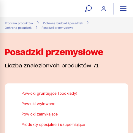
open
ope
search
mai
ation
Program produktów
Ochrona budowli i posadzek
Ochrona posadzek
Posadzki przemysłowe
form
navi
Posadzki przemysłowe
Liczba znalezionych produktów 71
Powłoki gruntujące (podkłady)
Powłoki wylewane
Powłoki zamykające
Produkty specjalne i uzupełniające