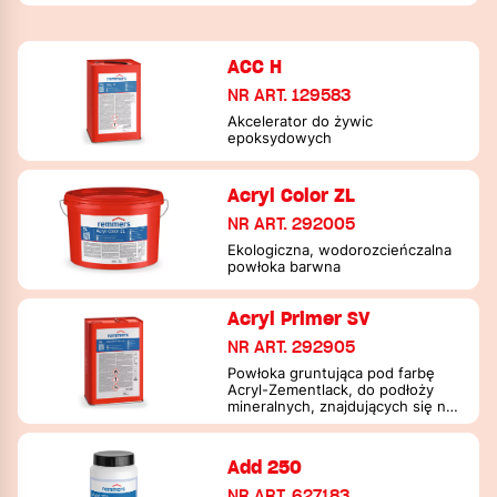
ACC H
NR ART. 129583
Akcelerator do żywic
epoksydowych
Acryl Color ZL
NR ART. 292005
Ekologiczna, wodorozcieńczalna
powłoka barwna
Acryl Primer SV
NR ART. 292905
Powłoka gruntująca pod farbę
Acryl-Zementlack, do podłoży
mineralnych, znajdujących się na
otwartej przestrzeni
Add 250
NR ART. 627183