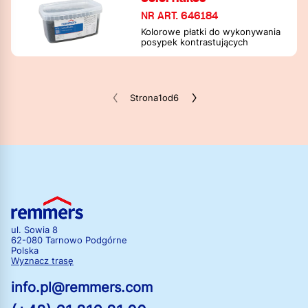
NR ART. 646184
Kolorowe płatki do wykonywania
posypek kontrastujących
Strona
1
od
6
ul. Sowia 8
62-080 Tarnowo Podgórne
Polska
Wyznacz trasę
info.pl@remmers.com