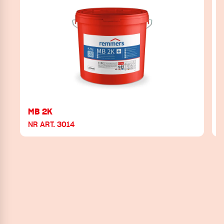
MB 2K
NR ART. 3014
N