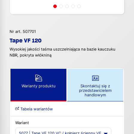
Nr art. 507701
Tape VF 120
Wysokiej jakości taśma uszczelniająca na bazie kauczuku
NBR, pokryta włókniną
Warianty produktu
Skontaktuj się z
przedstawicielem
handlowym
Tabela wariantów
Wariant
5077 | Tape VF 120 VC / kołnierz ścienny VF