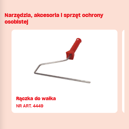
Narzędzia, akcesoria i sprzęt ochrony
osobistej
Rączka do wałka
NR ART. 4449
N