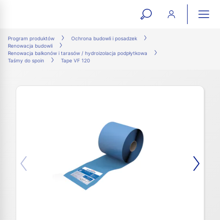
open
ope
search
mai
ation
Program produktów
Ochrona budowli i posadzek
Renowacja budowli
form
navi
Renowacja balkonów i tarasów / hydroizolacja podpłytkowa
Taśmy do spoin
Tape VF 120