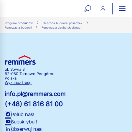
open
ope
search
mai
ation
Program produktów
Ochrona budowli i posadzek
Renowacja budowli
Renowacja dachu płaskiego
form
navi
ul. Sowia 8
62-080 Tarnowo Podgórne
Polska
Wyznacz trasę
info.pl@remmers.com
(+48) 61 816 81 00
Polub nas!
Subskrybuj!
Obserwuj nas!