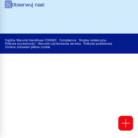
Obserwuj nas!
Ogólne Warunki Handlowe (OWSiD)
Compliance
Stopka redakcyjna
Polityka prywatności
Warunki użytkowania serwisu
Polityka podatkowa
Zmiana ustawień plików cookie