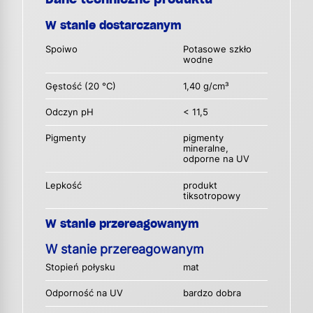
W stanie dostarczanym
Spoiwo
Potasowe szkło
wodne
Gęstość (20 °C)
1,40 g/cm³
Odczyn pH
< 11,5
Pigmenty
pigmenty
mineralne,
odporne na UV
Lepkość
produkt
tiksotropowy
W stanie przereagowanym
W stanie przereagowanym
Stopień połysku
mat
Odporność na UV
bardzo dobra