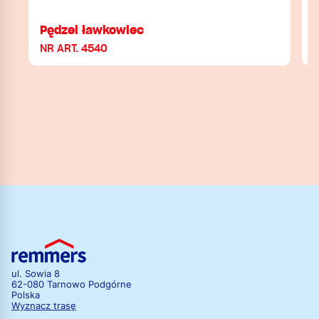
Pędzel ławkowiec
NR ART. 4540
N
ul. Sowia 8
62-080 Tarnowo Podgórne
Polska
Wyznacz trasę