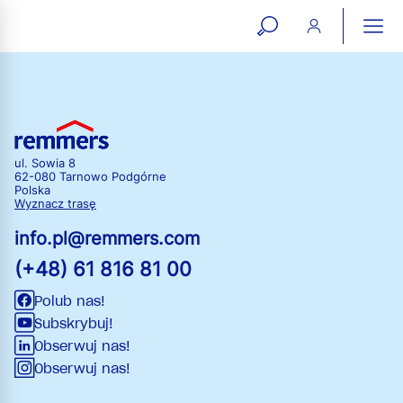
open
ope
search
mai
ation
form
navi
ul. Sowia 8
62-080 Tarnowo Podgórne
Polska
Wyznacz trasę
info.pl@remmers.com
(+48) 61 816 81 00
Polub nas!
Subskrybuj!
Obserwuj nas!
Obserwuj nas!