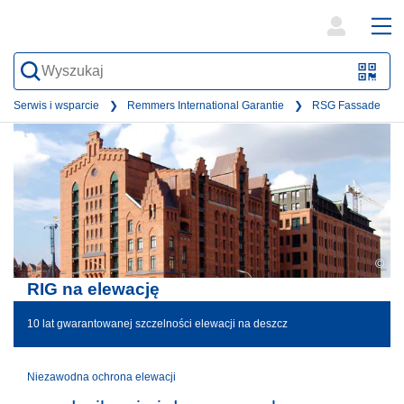
open
ope
search
mai
QR-
form
nav
Code
Serwis i wsparcie
Remmers International Garantie
RSG Fassade
oder
Barc
scan
©
RIG na elewację
10 lat gwarantowanej szczelności elewacji na deszcz
Niezawodna ochrona elewacji