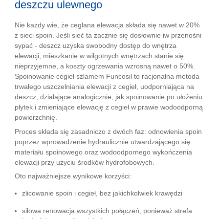
deszczu ulewnego
Nie każdy wie, że ceglana elewacja składa się nawet w 20%
z sieci spoin. Jeśli sieć ta zacznie się dosłownie iw przenośni
sypać - deszcz uzyska swobodny dostęp do wnętrza
elewacji, mieszkanie w wilgotnych wnętrzach stanie się
nieprzyjemne, a koszty ogrzewania wzrosną nawet o 50%.
Spoinowanie cegieł szlamem Funcosil to racjonalna metoda
trwałego uszczelniania elewacji z cegieł, uodporniająca na
deszcz, działające analogicznie, jak spoinowanie po ułożeniu
płytek i zmieniające elewację z cegieł w prawie wodoodporną
powierzchnię.
Proces składa się zasadniczo z dwóch faz: odnowienia spoin
poprzez wprowadzenie hydraulicznie utwardzającego się
materiału spoinowego oraz wodoodpornego wykończenia
elewacji przy użyciu środków hydrofobowych.
Oto najważniejsze wynikowe korzyści:
zlicowanie spoin i cegieł, bez jakichkolwiek krawędzi
siłowa renowacja wszystkich połączeń, ponieważ strefa