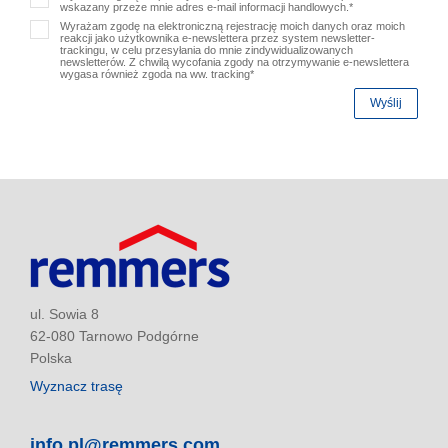
wskazany przeze mnie adres e-mail informacji handlowych.*
Wyrażam zgodę na elektroniczną rejestrację moich danych oraz moich
reakcji jako użytkownika e-newslettera przez system newsletter-
trackingu, w celu przesyłania do mnie zindywidualizowanych
newsletterów. Z chwilą wycofania zgody na otrzymywanie e-newslettera
wygasa również zgoda na ww. tracking*
Wyślij
ul. Sowia 8
62-080 Tarnowo Podgórne
Polska
Wyznacz trasę
info.pl@remmers.com