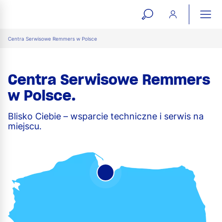
open
ope
search
mai
ation
Centra Serwisowe Remmers w Polsce
form
navi
Centra Serwisowe Remmers
w Polsce.
Blisko Ciebie – wsparcie techniczne i serwis na
miejscu.