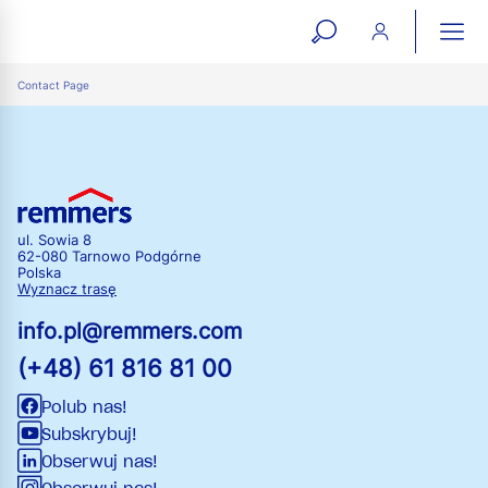
open
ope
search
mai
ation
Contact Page
form
navi
ul. Sowia 8
62-080 Tarnowo Podgórne
Polska
Wyznacz trasę
info.pl@remmers.com
(+48) 61 816 81 00
Polub nas!
Subskrybuj!
Obserwuj nas!