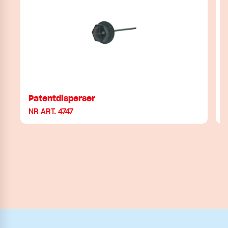
Patentdisperser
NR ART. 4747
N