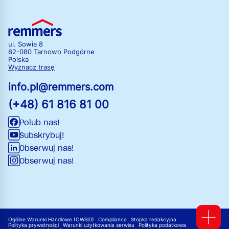
ul. Sowia 8
62-080 Tarnowo Podgórne
Polska
Wyznacz trasę
info.pl@remmers.com
(+48) 61 816 81 00
Polub nas!
Subskrybuj!
Obserwuj nas!
Obserwuj nas!
Ogólne Warunki Handlowe (OWSiD)
Compliance
Stopka redakcyjna
Polityka prywatności
Warunki użytkowania serwisu
Polityka podatkowa