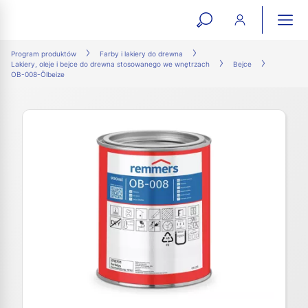
open
ope
search
mai
ation
Program produktów
Farby i lakiery do drewna
Lakiery, oleje i bejce do drewna stosowanego we wnętrzach
Bejce
form
navi
OB-008-Ölbeize