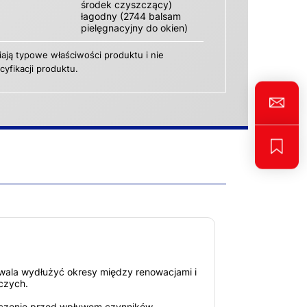
środek czyszczący)
łagodny (2744 balsam
pielęgnacyjny do okien)
ają typowe właściwości produktu i nie
yfikacji produktu.
wala wydłużyć okresy między renowacjami i
czych.
czenie przed wpływem czynników