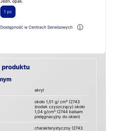
Jedn. opak.
1 pc
Dostępność w Centrach Serwisowych
 produktu
anym
akryl
około 1,01 g/ cm³ (2743
środek czyszczący) około
1,04 g/cm³ (2744 balsam
pielęgnacyjny do okien)
charakterystyczny (2743