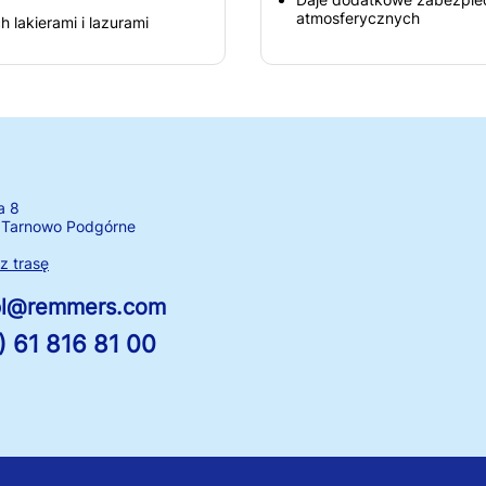
atmosferycznych
 lakierami i lazurami
a 8
 Tarnowo Podgórne
 trasę
.pl@remmers.com
) 61 816 81 00