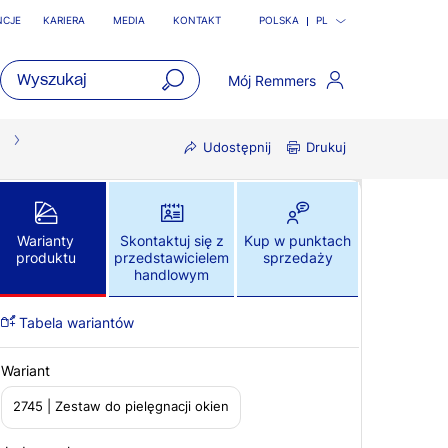
NCJE
KARIERA
MEDIA
KONTAKT
POLSKA
PL
Mój Remmers
open
main
Udostępnij
Drukuj
navigatio
Warianty
Skontaktuj się z
Kup w punktach
produktu
przedstawicielem
sprzedaży
handlowym
Tabela wariantów
Wariant
2745 | Zestaw do pielęgnacji okien