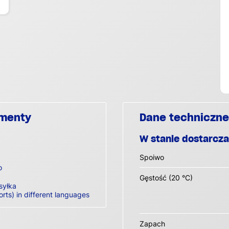
umenty
Dane techniczne
W stanie dostarcz
Spoiwo
o
Gęstość (20 °C)
syłka
orts) in different languages
Zapach