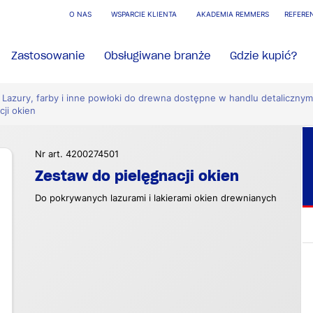
O NAS
WSPARCIE KLIENTA
AKADEMIA REMMERS
REFERE
Zastosowanie
Obsługiwane branże
Gdzie kupić?
Lazury, farby i inne powłoki do drewna dostępne w handlu detalicznym
ji okien
Nr art. 4200274501
Zestaw do pielęgnacji okien
Do pokrywanych lazurami i lakierami okien drewnianych