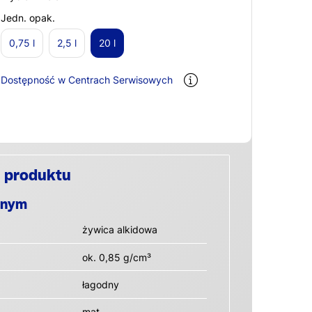
Jedn. opak.
0,75 l
2,5 l
20 l
Dostępność w Centrach Serwisowych
 produktu
anym
żywica alkidowa
ok. 0,85 g/cm³
łagodny
mat