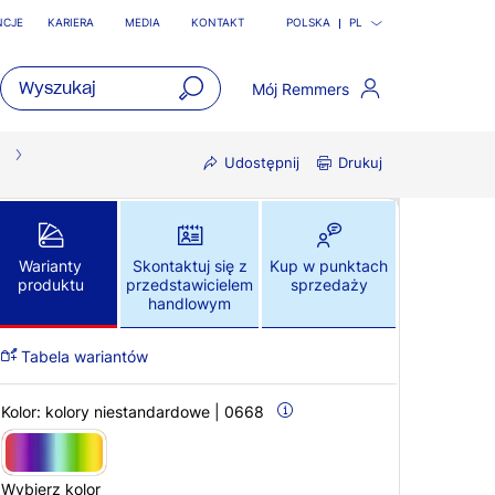
NCJE
KARIERA
MEDIA
KONTAKT
POLSKA
PL
Mój Remmers
open
main
Udostępnij
Drukuj
navigatio
Warianty
Skontaktuj się z
Kup w punktach
produktu
przedstawicielem
sprzedaży
handlowym
Tabela wariantów
Kolor:
kolory niestandardowe | 0668
Wybierz kolor