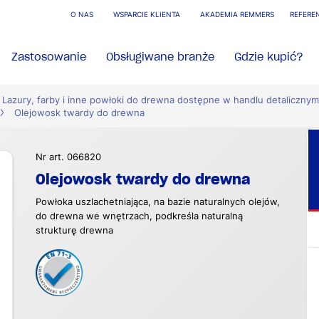
O NAS
WSPARCIE KLIENTA
AKADEMIA REMMERS
REFERE
Zastosowanie
Obsługiwane branże
Gdzie kupić?
Lazury, farby i inne powłoki do drewna dostępne w handlu detalicznym
Olejowosk twardy do drewna
Nr art. 066820
Olejowosk twardy do drewna
Powłoka uszlachetniająca, na bazie naturalnych olejów,
do drewna we wnętrzach, podkreśla naturalną
strukturę drewna