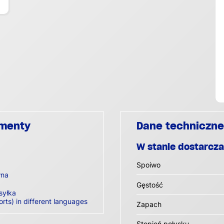
umenty
Dane techniczne
W stanie dostarcz
Spoiwo
wna
Gęstość
syłka
orts) in different languages
Zapach
Stopień połysku