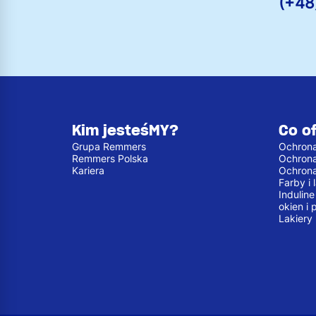
(+48
Kim jesteśMY?
Co o
Grupa Remmers
Ochrona
Remmers Polska
Ochron
Kariera
Ochron
Farby i
Indulin
okien i 
Lakiery