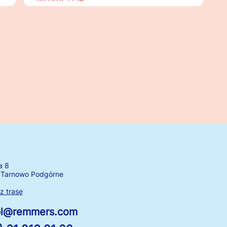
a 8
 Tarnowo Podgórne
 trasę
.pl@remmers.com