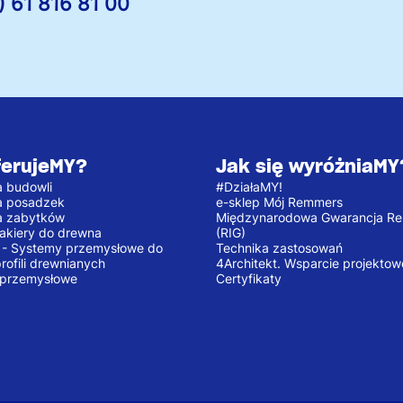
) 61 816 81 00
ferujeMY?
Jak się wyróżniaMY
 budowli
#DziałaMY!
a posadzek
e-sklep Mój Remmers
a zabytków
Międzynarodowa Gwarancja R
 lakiery do drewna
(RIG)
e - Systemy przemysłowe do
Technika zastosowań
profili drewnianych
4Architekt. Wsparcie projektow
 przemysłowe
Certyfikaty