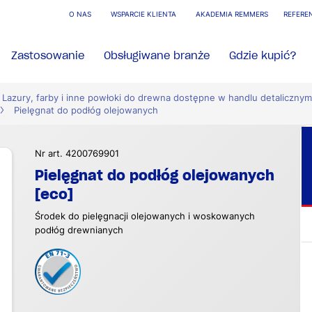
O NAS
WSPARCIE KLIENTA
AKADEMIA REMMERS
REFERE
Zastosowanie
Obsługiwane branże
Gdzie kupić?
Lazury, farby i inne powłoki do drewna dostępne w handlu detalicznym
Pielęgnat do podłóg olejowanych
Nr art. 4200769901
Pielęgnat do podłóg olejowanych
[eco]
Środek do pielęgnacji olejowanych i woskowanych
podłóg drewnianych