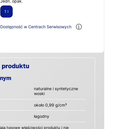
Jedn. opak.
1 l
Dostępność w Centrach Serwisowych
 produktu
anym
naturalne i syntetyczne
woski
około 0,99 g/cm³
łagodny
ają typowe właściwości produktu i nie