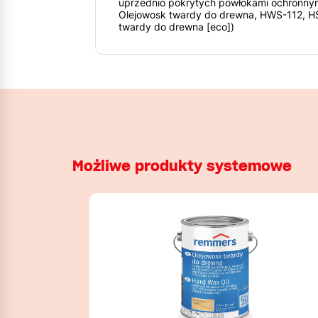
uprzednio pokrytych powłokami ochronnym
Olejowosk twardy do drewna, HWS-112, HS
twardy do drewna [eco])
Możliwe produkty systemowe