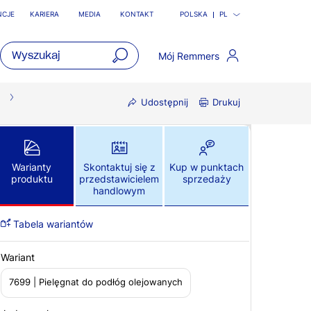
NCJE
KARIERA
MEDIA
KONTAKT
POLSKA
PL
Mój Remmers
open
main
Udostępnij
Drukuj
navigatio
Warianty
Skontaktuj się z
Kup w punktach
produktu
przedstawicielem
sprzedaży
handlowym
Tabela wariantów
Wariant
7699 | Pielęgnat do podłóg olejowanych