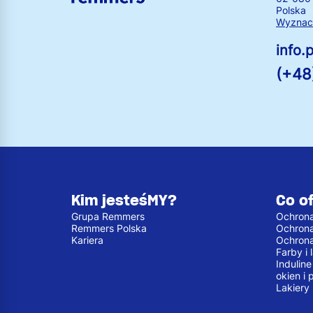
Polska
Wyznacz
info
(+48
Kim jesteśMY?
Co o
Grupa Remmers
Ochrona
Remmers Polska
Ochron
Kariera
Ochron
Farby i
Indulin
okien i 
Lakiery