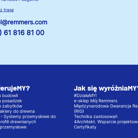
 trasę
.pl@remmers.com
) 61 816 81 00
ferujeMY?
Jak się wyróżniaMY
 budowli
#DziałaMY!
a posadzek
e-sklep Mój Remmers
a zabytków
Międzynarodowa Gwarancja R
 lakiery do drewna
(RIG)
e - Systemy przemysłowe do
Technika zastosowań
profili drewnianych
4Architekt. Wsparcie projektow
 przemysłowe
Certyfikaty