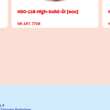
HSO-118-High-Solid-Öl [eco]
NR ART. 7708
a 8
 Tarnowo Podgórne