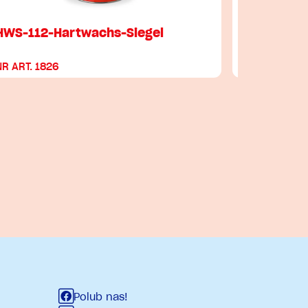
HWS-112-Hartwachs-Siegel
Aqua HWS
…
NR ART. 1826
NR ART. 52
Polub nas!