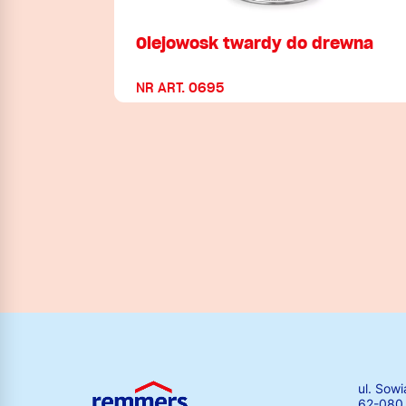
Olejowosk twardy do drewna
NR ART. 0695
ul. Sowi
62-080