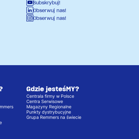
Subskrybuj!
Obserwuj nas!
Obserwuj nas!
?
Gdzie jesteśMY?
Centrala firmy w Polsce
Centra Serwisowe
emmers
Magazyny Regionalne
Punkty dystrybucyjne
Grupa Remmers na świecie
e