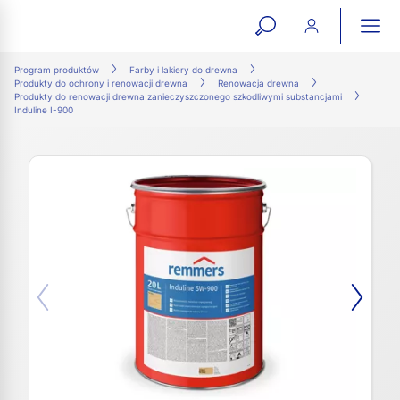
open
ope
search
mai
ation
Program produktów
Farby i lakiery do drewna
Produkty do ochrony i renowacji drewna
Renowacja drewna
form
navi
Produkty do renowacji drewna zanieczyszczonego szkodliwymi substancjami
Induline I-900