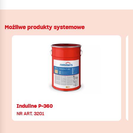
Możliwe produkty systemowe
Induline P-360
NR ART. 3201
N