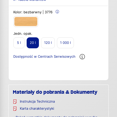
Kolor:
bezbarwny | 3776
Jedn. opak.
5 l
20 l
120 l
1 000 l
Dostępność w Centrach Serwisowych
Materiały do pobrania & Dokumenty
Instrukcja Techniczna
Karta charakterystyki