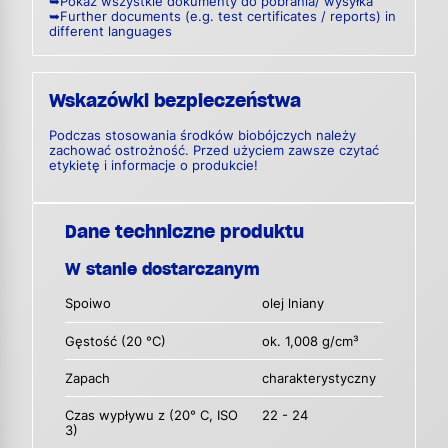
➥Pokaż wszystkie dokumenty do pobrania/ wysyłka
➥Further documents (e.g. test certificates / reports) in
different languages
Wskazówki bezpieczeństwa
Podczas stosowania środków biobójczych należy
zachować ostrożność. Przed użyciem zawsze czytać
etykietę i informacje o produkcie!
Dane techniczne produktu
W stanie dostarczanym
Spoiwo
olej lniany
Gęstość (20 °C)
ok. 1,008 g/cm³
Zapach
charakterystyczny
Czas wypływu z (20° C, ISO
22 - 24
3)