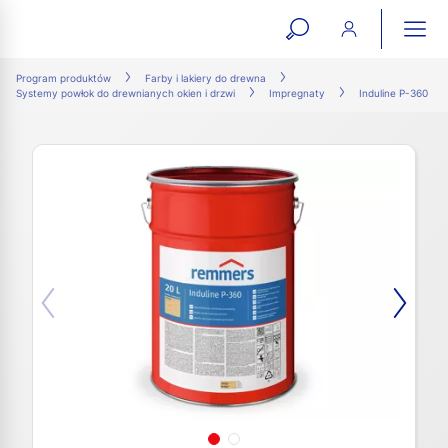
open
ope
search
mai
ation
Program produktów
Farby i lakiery do drewna
Systemy powłok do drewnianych okien i drzwi
Impregnaty
Induline P-360
form
navi