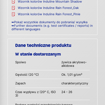
Wzornik kolorów Induline Mountain Shadow
Wzornik kolorów Induline Rain Forest_Oak
Wzornik kolorów Induline Rain Forest_Pinie
➥Pokaż wszystkie dokumenty do pobrania/ wysyłka
➥Further documents (e.g. test certificates / reports) in
different languages
Dane techniczne produktu
W stanie dostarczanym
Spoiwo
żywica akrylowo-
alkidowa
Gęstość (20 °C)
Ok. 1,01 g/cm³
Zapach
charakterystyczny
Czas wypływu z (20° C, ISO
24 - 26
3)
Podane wartości przedstawiają typowe