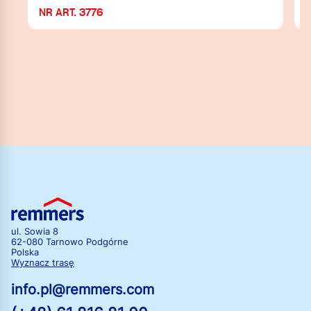
NR ART. 3776
N
ul. Sowia 8
62-080 Tarnowo Podgórne
Polska
Wyznacz trasę
info.pl@remmers.com