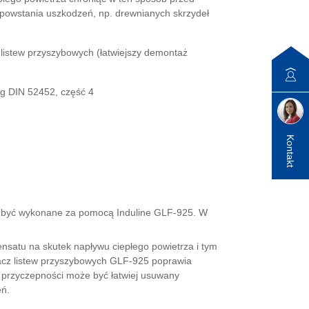
owstania uszkodzeń, np. drewnianych skrzydeł
listew przyszybowych (łatwiejszy demontaż
wg DIN 52452, część 4
Kontakt
o być wykonane za pomocą Induline GLF-925. W
ensatu na skutek napływu ciepłego powietrza i tym
acz listew przyszybowych GLF-925 poprawia
wi przyczepności może być łatwiej usuwany
eń.