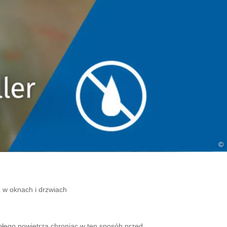
©
e w oknach i drzwiach
łego powietrza chroniąc w ten sposób przed