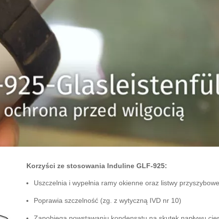
Korzyści ze stosowania
Induline GLF-925:
Uszczelnia i wypełnia ramy okienne oraz listwy przyszybow
Poprawia szczelność (zg. z wytyczną IVD nr 10)
Zapobiega powstawaniu kondensatu na skutek napływu ciep