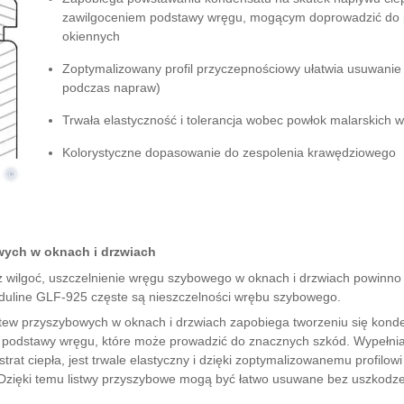
zawilgoceniem podstawy wręgu, mogącym doprowadzić do p
okiennych
Zoptymalizowany profil przyczepnościowy ułatwia usuwanie 
podczas napraw)
Trwała elastyczność i tolerancja wobec powłok malarskich 
Kolorystyczne dopasowanie do zespolenia krawędziowego
©
owych w oknach i drzwiach
z wilgoć, uszczelnienie wręgu szybowego w oknach i drzwiach powinn
duline GLF-925 częste są nieszczelności wrębu szybowego.
 listew przyszybowych w oknach i drzwiach zapobiega tworzeniu się kond
podstawy wręgu, które może prowadzić do znacznych szkód. Wypełni
rat ciepła, jest trwale elastyczny i dzięki zoptymalizowanemu profilo
 Dzięki temu listwy przyszybowe mogą być łatwo usuwane bez uszkodz