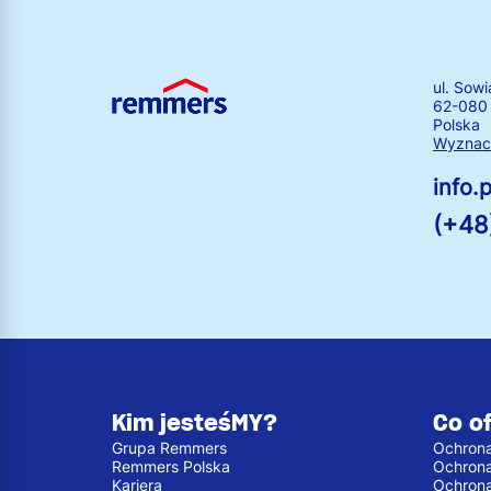
ul. Sowi
62-080
Polska
Wyznacz
info
(+48
Kim jesteśMY?
Co o
Grupa Remmers
Ochrona
Remmers Polska
Ochron
Kariera
Ochron