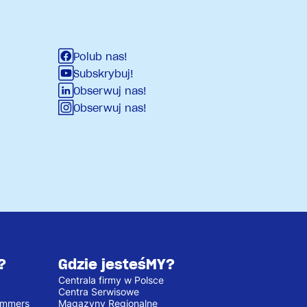
Polub nas!
Subskrybuj!
Obserwuj nas!
Obserwuj nas!
?
Gdzie jesteśMY?
Centrala firmy w Polsce
Centra Serwisowe
emmers
Magazyny Regionalne