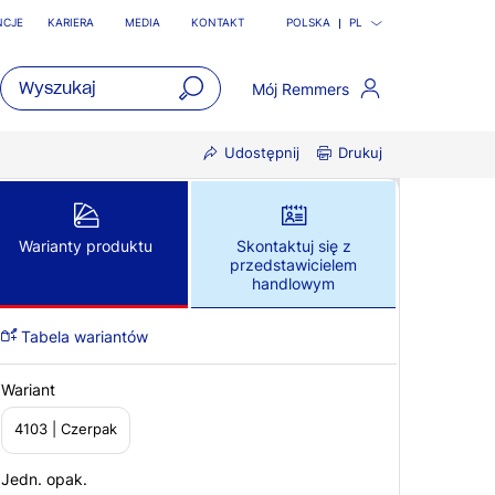
NCJE
KARIERA
MEDIA
KONTAKT
POLSKA
PL
Mój Remmers
open
Udostępnij
Drukuj
main
navigatio
Warianty produktu
Skontaktuj się z
przedstawicielem
handlowym
Tabela wariantów
Wariant
4103 | Czerpak
Jedn. opak.