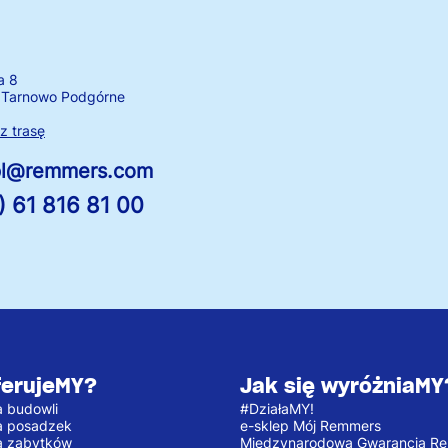
a 8
 Tarnowo Podgórne
 trasę
.pl@remmers.com
) 61 816 81 00
ferujeMY?
Jak się wyróżniaMY
 budowli
#DziałaMY!
a posadzek
e-sklep Mój Remmers
a zabytków
Międzynarodowa Gwarancja R