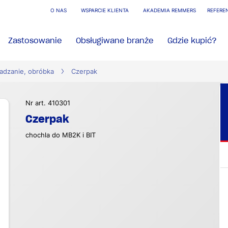
O NAS
WSPARCIE KLIENTA
AKADEMIA REMMERS
REFERE
Zastosowanie
Obsługiwane branże
Gdzie kupić?
ładzanie, obróbka
Czerpak
Nr art. 410301
Czerpak
chochla do MB2K i BIT