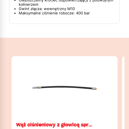
Olejoszczelny króciec odpowietrzający z podwójnym
kołnierzem
Gwint złącza: wewnętrzny M10
Maksymalne ciśnienie robocze: 400 bar
Wąż ciśnieniowy z głowicą spr…