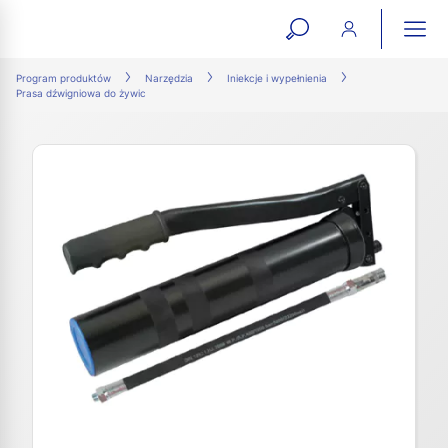
open
ope
search
mai
ation
Program produktów
Narzędzia
Iniekcje i wypełnienia
Prasa dźwigniowa do żywic
form
navi