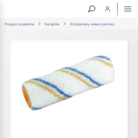
open
ope
search
mai
ation
Program produktów
Narzędzia
Profesjonalny wałek nylonowy
form
navi