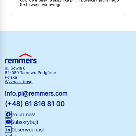
kolorowe paski wskaźnika pH, 1 butelka naturalnego
(L+) kwasu winowego
ul. Sowia 8
62-080 Tarnowo Podgórne
Polska
Wyznacz trasę
info.pl@remmers.com
(+48) 61 816 81 00
Polub nas!
Subskrybuj!
Obserwuj nas!