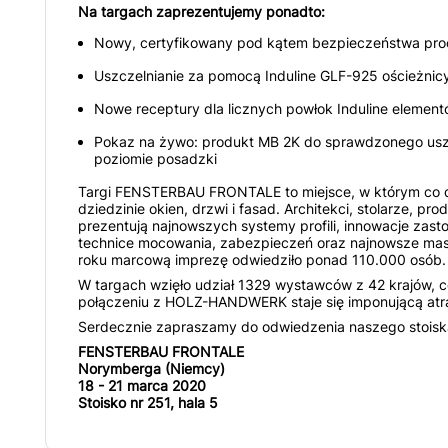
Na targach zaprezentujemy ponadto:
Nowy, certyfikowany pod kątem bezpieczeństwa proc
Uszczelnianie za pomocą Induline GLF-925 ościeżnicy
Nowe receptury dla licznych powłok Induline elementó
Pokaz na żywo: produkt MB 2K do sprawdzonego usz
poziomie posadzki
Targi FENSTERBAU FRONTALE to miejsce, w którym co 
dziedzinie okien, drzwi i fasad. Architekci, stolarze, pr
prezentują najnowszych systemy profili, innowacje zast
technice mocowania, zabezpieczeń oraz najnowsze mas
roku marcową imprezę odwiedziło ponad 110.000 osób.
W targach wzięło udział 1329 wystawców z 42 krajów,
połączeniu z HOLZ-HANDWERK staje się imponującą atra
Serdecznie zapraszamy do odwiedzenia naszego stoisk
FENSTERBAU FRONTALE
Norymberga (Niemcy)
18 - 21 marca 2020
Stoisko nr 251, hala 5