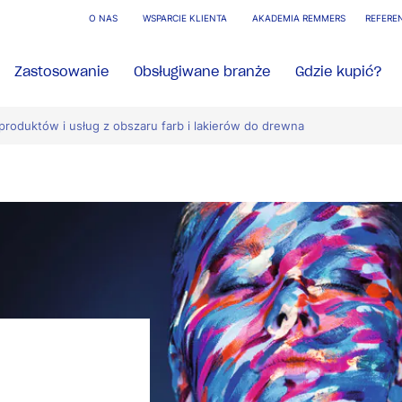
O NAS
WSPARCIE KLIENTA
AKADEMIA REMMERS
REFERE
Zastosowanie
Obsługiwane branże
Gdzie kupić?
produktów i usług z obszaru farb i lakierów do drewna