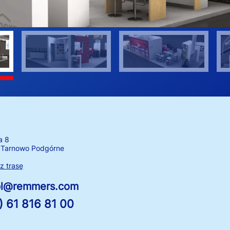
a 8
 Tarnowo Podgórne
 trasę
.pl@remmers.com
) 61 816 81 00