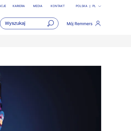
NCJE
KARIERA
MEDIA
KONTAKT
POLSKA
PL
Mój Remmers
open
main
navigatio