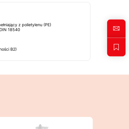
łniający z polietylenu (PE)
DIN 18540
ności B2)