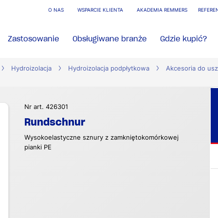
O NAS
WSPARCIE KLIENTA
AKADEMIA REMMERS
REFERE
Zastosowanie
Obsługiwane branże
Gdzie kupić?
Hydroizolacja
Hydroizolacja podpłytkowa
Akcesoria do usz
Nr art. 426301
Rundschnur
Wysokoelastyczne sznury z zamkniętokomórkowej
pianki PE