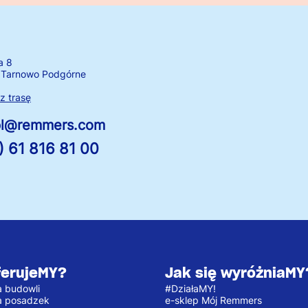
a 8
 Tarnowo Podgórne
 trasę
.pl@remmers.com
) 61 816 81 00
ferujeMY?
Jak się wyróżniaMY
 budowli
#DziałaMY!
a posadzek
e-sklep Mój Remmers