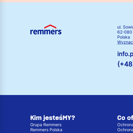
ul. Sowi
62-080
Polska
Wyznacz
info
(+48
Kim jesteśMY?
Co o
Grupa Remmers
Ochrona
Remmers Polska
Ochron