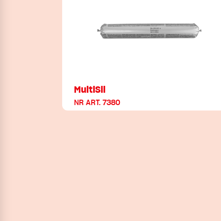
MultiSil
NR ART. 7380