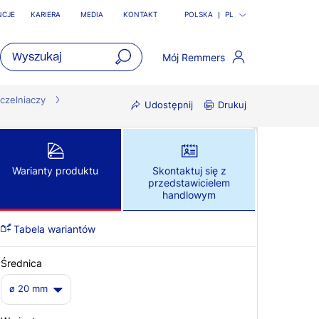
NCJE
KARIERA
MEDIA
KONTAKT
POLSKA
PL
Mój Remmers
open
main
czelniaczy
Udostępnij
Drukuj
navigatio
Warianty produktu
Skontaktuj się z
przedstawicielem
handlowym
Tabela wariantów
Średnica
ø 20 mm