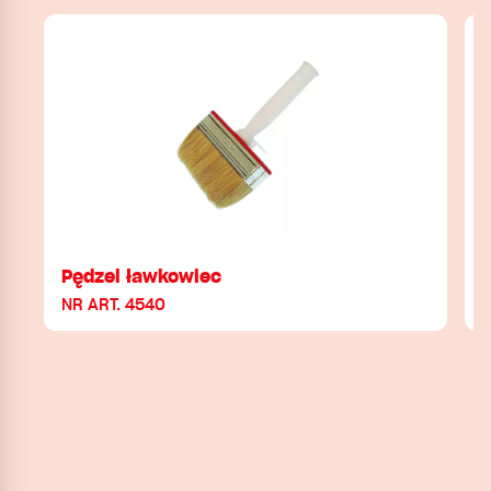
Pędzel ławkowiec
NR ART. 4540
N