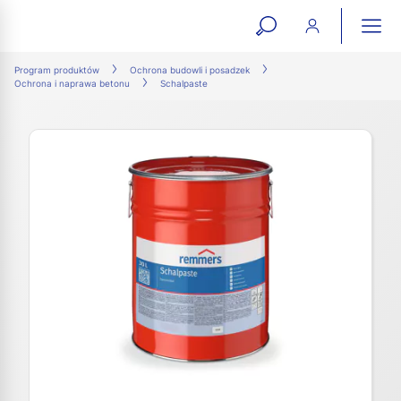
open
ope
search
mai
ation
Program produktów
Ochrona budowli i posadzek
Ochrona i naprawa betonu
Schalpaste
form
navi