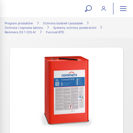
open
ope
search
mai
ation
Program produktów
Ochrona budowli i posadzek
Ochrona i naprawa betonu
Systemy ochrony powierzchni
form
navi
Remmers OS 1 (OS A)
Funcosil RTD