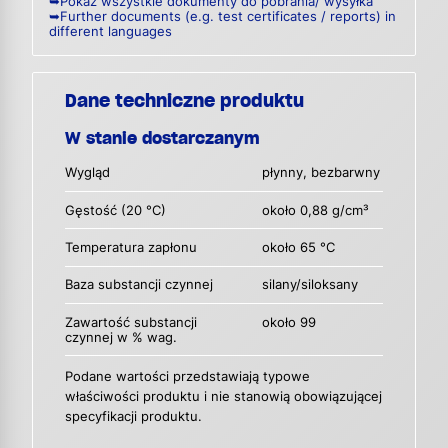
➥Pokaż wszystkie dokumenty do pobrania/ wysyłka
➥Further documents (e.g. test certificates / reports) in
different languages
Dane techniczne produktu
W stanie dostarczanym
Wygląd
płynny, bezbarwny
Gęstość (20 °C)
około 0,88 g/cm³
Temperatura zapłonu
około 65 °C
Baza substancji czynnej
silany/siloksany
Zawartość substancji
około 99
czynnej w % wag.
Podane wartości przedstawiają typowe
właściwości produktu i nie stanowią obowiązującej
specyfikacji produktu.