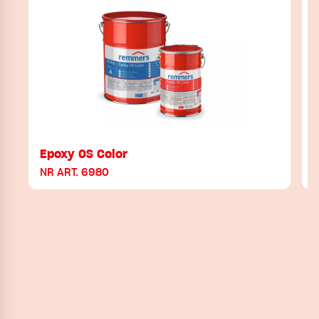
Epoxy OS Color
NR ART. 6980
N