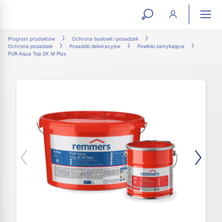
open
ope
search
mai
ation
Program produktów
Ochrona budowli i posadzek
Ochrona posadzek
Posadzki dekoracyjne
Powłoki zamykające
form
navi
PUR Aqua ​Top 2K M Plus