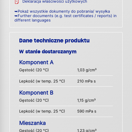
Deklaracja właściwości użytkowych
➥Pokaż wszystkie dokumenty do pobrania/ wysyłka
➥Further documents (e.g. test certificates / reports) in
different languages
Dane techniczne produktu
W stanie dostarczanym
Komponent A
Gęstość (20 °C)
1,03 g/cm³
Lepkość (w temp. 25 °C)
210 mPa s
Komponent B
Gęstość (20 °C)
1,15 g/cm³
Lepkość (w temp. 25 °C)
590 mPa s
Mieszanka
Gęstość (20 °C)
1,23 g/cm³